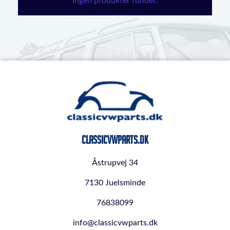
Ingen produkter fundet.
ClassicVWParts.dk
Åstrupvej 34
7130 Juelsminde
76838099
info@classicvwparts.dk