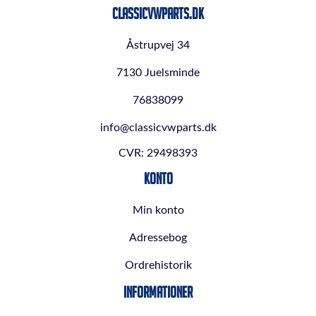
ClassicVWParts.dk
Åstrupvej 34
7130 Juelsminde
76838099
info@classicvwparts.dk
CVR: 29498393
Konto
Min konto
Adressebog
Ordrehistorik
Informationer