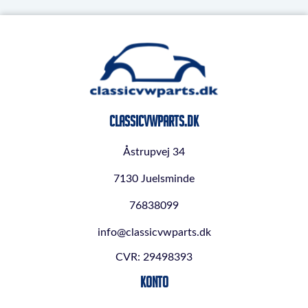
ClassicVWParts.dk
Åstrupvej 34
7130 Juelsminde
76838099
info@classicvwparts.dk
CVR: 29498393
Konto