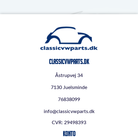
ClassicVWParts.dk
Åstrupvej 34
7130 Juelsminde
76838099
info@classicvwparts.dk
CVR: 29498393
Konto