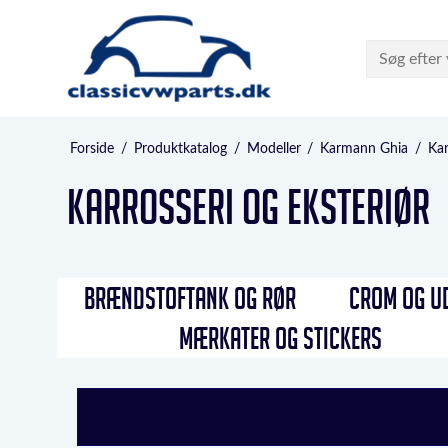
Forside
/
Produktkatalog
/
Modeller
/
Karmann Ghia
/
Kar
Karrosseri og eksteriør
BRÆNDSTOFTANK OG RØR
CROM OG U
MÆRKATER OG STICKERS