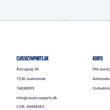
ClassicVWParts.dk
Konto
Åstrupvej 34
Min kont
7130 Juelsminde
Adresseb
76838099
Ordrehist
info@classicvwparts.dk
CVR: 29498393