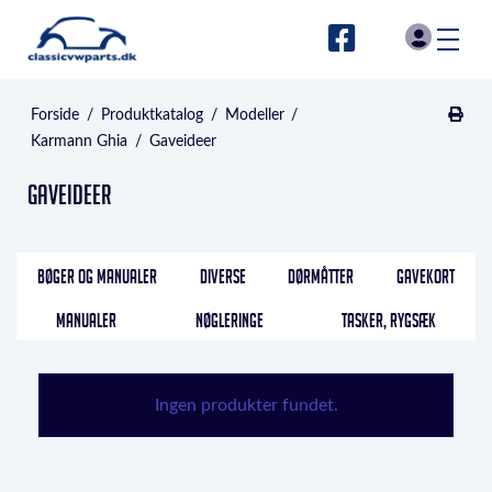
Forside
/
Produktkatalog
/
Modeller
/
Karmann Ghia
/
Gaveideer
Gaveideer
BØGER OG MANUALER
DIVERSE
DØRMÅTTER
GAVEKORT
MANUALER
NØGLERINGE
TASKER, RYGSÆK
Ingen produkter fundet.