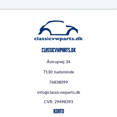
ClassicVWParts.dk
Åstrupvej 34
7130 Juelsminde
76838099
info@classicvwparts.dk
CVR: 29498393
Konto