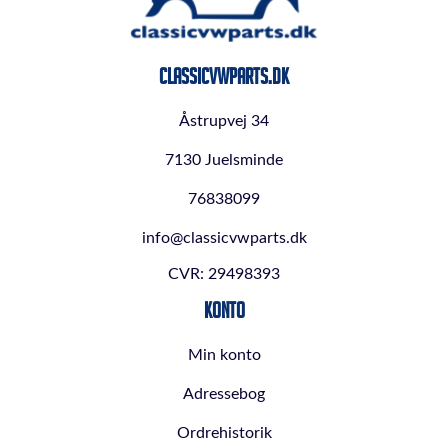
ClassicVWParts.dk
Åstrupvej 34
7130 Juelsminde
76838099
info@classicvwparts.dk
CVR: 29498393
Konto
Min konto
Adressebog
Ordrehistorik