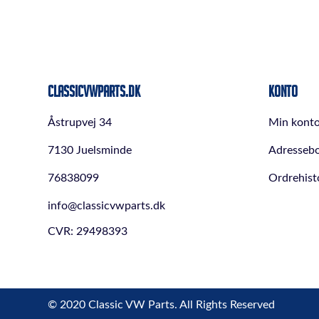
ClassicVWParts.dk
Konto
Åstrupvej 34
Min kont
7130 Juelsminde
Adresseb
76838099
Ordrehist
info@classicvwparts.dk
CVR: 29498393
© 2020 Classic VW Parts. All Rights Reserved