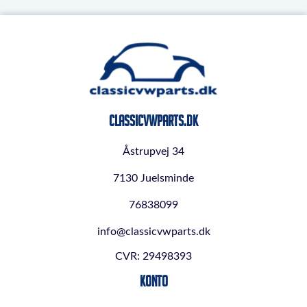
ClassicVWParts.dk
Åstrupvej 34
7130 Juelsminde
76838099
info@classicvwparts.dk
CVR: 29498393
Konto