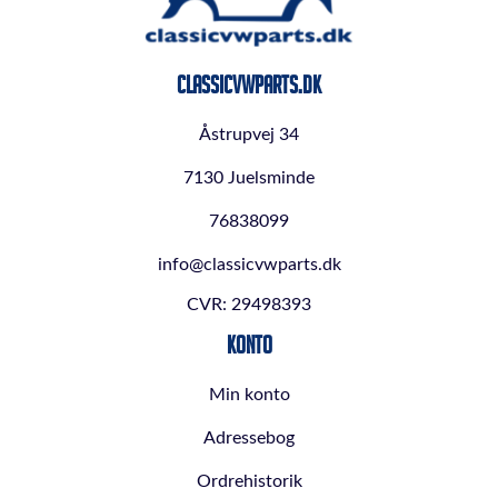
ClassicVWParts.dk
Åstrupvej 34
7130 Juelsminde
76838099
info@classicvwparts.dk
CVR: 29498393
Konto
Min konto
Adressebog
Ordrehistorik