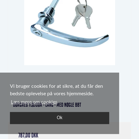
Vi bruger cookies for at sikre, at du får den
bedste oplevelse på vores hjemmeside.
Læs mere om cookies
Dørgreb fløjdør - lang - med nøgle BBT
0425-660
Ok
787,00 DKK