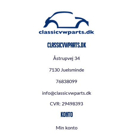
ClassicVWParts.dk
Åstrupvej 34
7130 Juelsminde
76838099
info@classicvwparts.dk
CVR: 29498393
Konto
Min konto