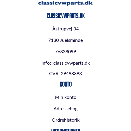
ClassicVWParts.dk
Åstrupvej 34
7130 Juelsminde
76838099
info@classicvwparts.dk
CVR: 29498393
Konto
Min konto
Adressebog
Ordrehistorik