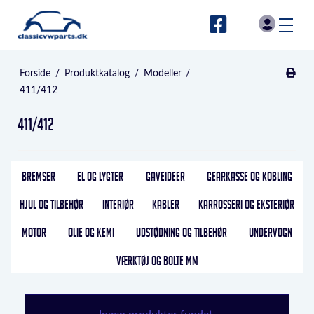
Forside
/
Produktkatalog
/
Modeller
/
411/412
411/412
BREMSER
EL OG LYGTER
GAVEIDEER
GEARKASSE OG KOBLING
HJUL OG TILBEHØR
INTERIØR
KABLER
KARROSSERI OG EKSTERIØR
MOTOR
OLIE OG KEMI
UDSTØDNING OG TILBEHØR
UNDERVOGN
VÆRKTØJ OG BOLTE MM