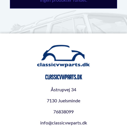
Ingen produkter fundet.
ClassicVWParts.dk
Åstrupvej 34
7130 Juelsminde
76838099
info@classicvwparts.dk