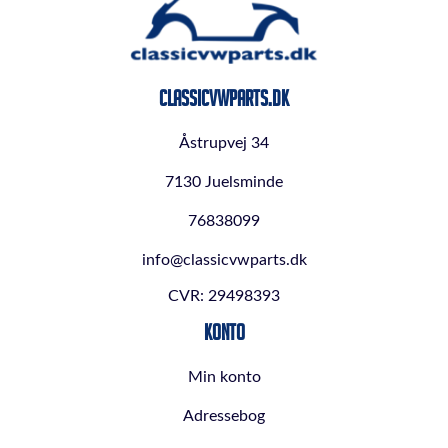
ClassicVWParts.dk
Åstrupvej 34
7130 Juelsminde
76838099
info@classicvwparts.dk
CVR: 29498393
Konto
Min konto
Adressebog