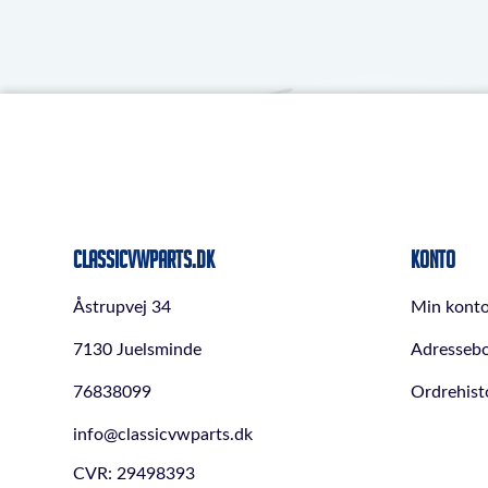
ClassicVWParts.dk
Konto
Åstrupvej 34
Min kont
7130 Juelsminde
Adresseb
76838099
Ordrehist
info@classicvwparts.dk
CVR: 29498393