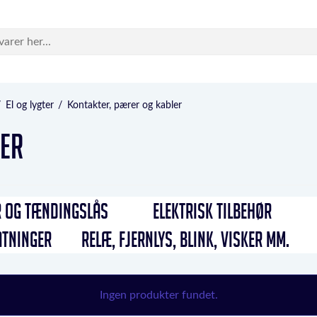
/
El og lygter
/
Kontakter, pærer og kabler
ler
 OG TÆNDINGSLÅS
ELEKTRISK TILBEHØR
ATNINGER
RELÆ, FJERNLYS, BLINK, VISKER MM.
Ingen produkter fundet.