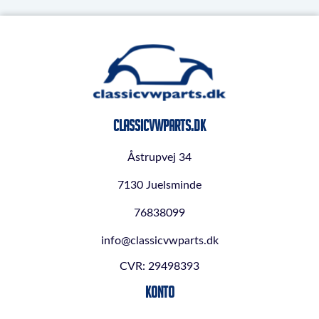
ClassicVWParts.dk
Åstrupvej 34
7130 Juelsminde
76838099
info@classicvwparts.dk
CVR: 29498393
Konto