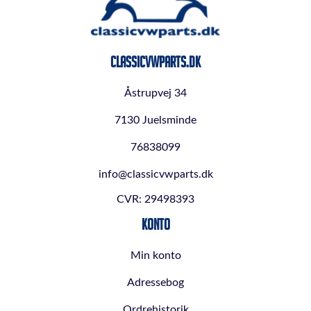
ClassicVWParts.dk
Åstrupvej 34
7130 Juelsminde
76838099
info@classicvwparts.dk
CVR: 29498393
Konto
Min konto
Adressebog
Ordrehistorik