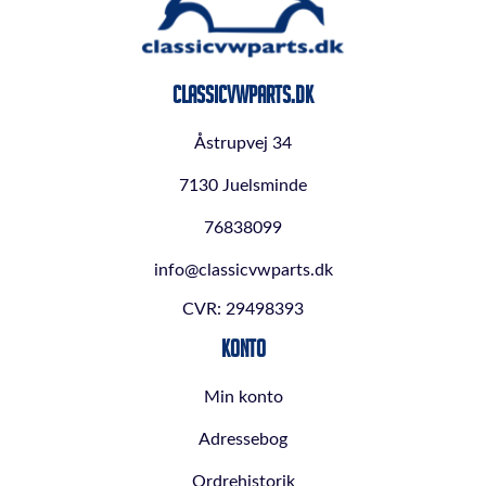
ClassicVWParts.dk
Åstrupvej 34
7130 Juelsminde
76838099
info@classicvwparts.dk
CVR: 29498393
Konto
Min konto
Adressebog
Ordrehistorik