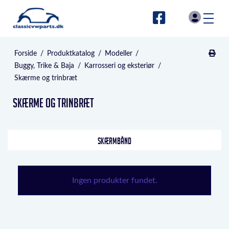
Forside
/
Produktkatalog
/
Modeller
/
Buggy, Trike & Baja
/
Karrosseri og eksteriør
/
Skærme og trinbræt
Skærme og trinbræt
SKÆRMBÅND
Ingen produkter fundet.