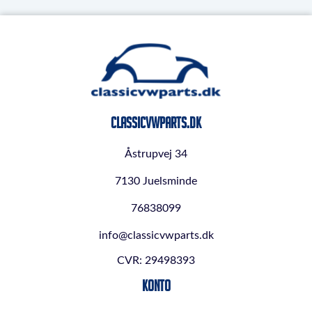
ClassicVWParts.dk
Åstrupvej 34
7130 Juelsminde
76838099
info@classicvwparts.dk
CVR: 29498393
Konto