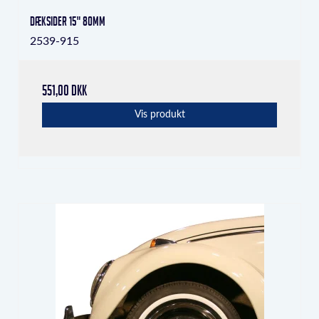
Dæksider 15" 80mm
2539-915
551,00 DKK
Vis produkt