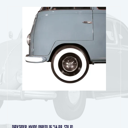
Dæksider, hvide (bred) 16 "(4 pr. stk.r)