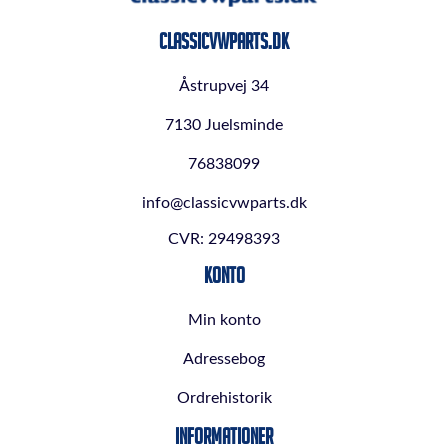
ClassicVWParts.dk
Åstrupvej 34
7130 Juelsminde
76838099
info@classicvwparts.dk
CVR: 29498393
Konto
Min konto
Adressebog
Ordrehistorik
Informationer