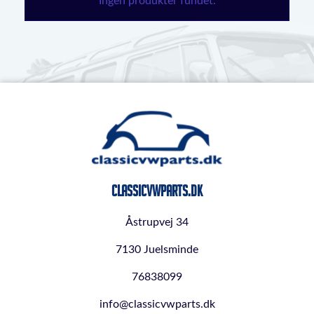
Ingen produkter fundet.
ClassicVWParts.dk
Åstrupvej 34
7130 Juelsminde
76838099
info@classicvwparts.dk