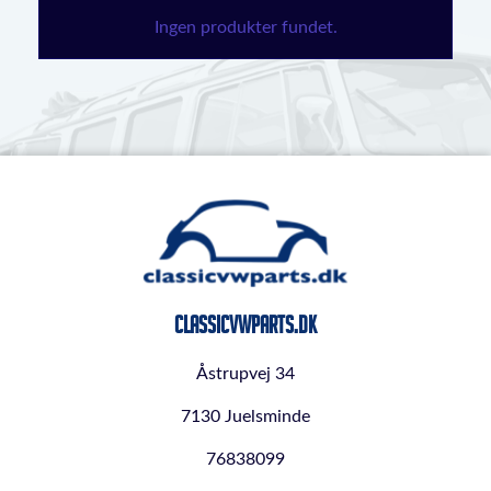
Ingen produkter fundet.
ClassicVWParts.dk
Åstrupvej 34
7130 Juelsminde
76838099