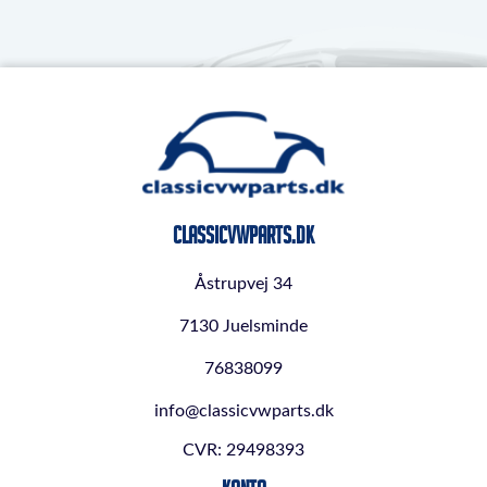
ClassicVWParts.dk
Åstrupvej 34
7130 Juelsminde
76838099
info@classicvwparts.dk
CVR: 29498393