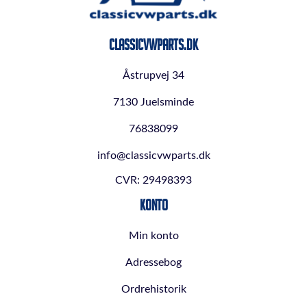
ClassicVWParts.dk
Åstrupvej 34
7130 Juelsminde
76838099
info@classicvwparts.dk
CVR: 29498393
Konto
Min konto
Adressebog
Ordrehistorik