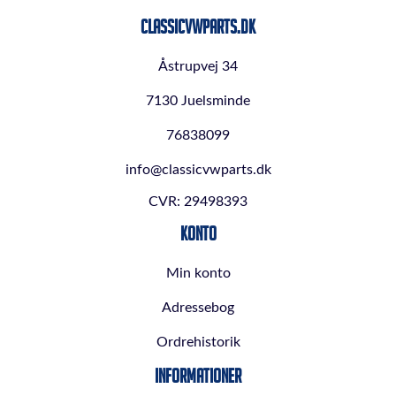
ClassicVWParts.dk
Åstrupvej 34
7130 Juelsminde
76838099
info@classicvwparts.dk
CVR: 29498393
Konto
Min konto
Adressebog
Ordrehistorik
Informationer