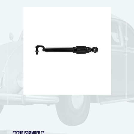
Styrtøjsdæmper T3