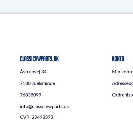
ClassicVWParts.dk
Konto
Åstrupvej 34
Min kont
7130 Juelsminde
Adresseb
76838099
Ordrehist
info@classicvwparts.dk
CVR: 29498393