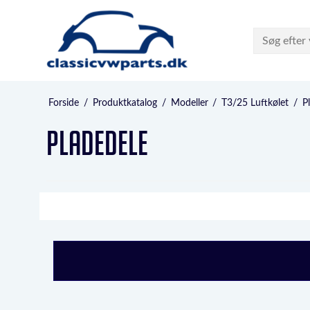
Forside
/
Produktkatalog
/
Modeller
/
T3/25 Luftkølet
/
P
Pladedele