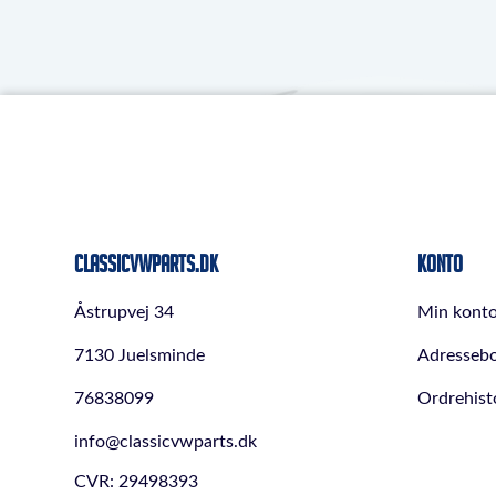
ClassicVWParts.dk
Konto
Åstrupvej 34
Min kont
7130 Juelsminde
Adresseb
76838099
Ordrehist
info@classicvwparts.dk
CVR: 29498393