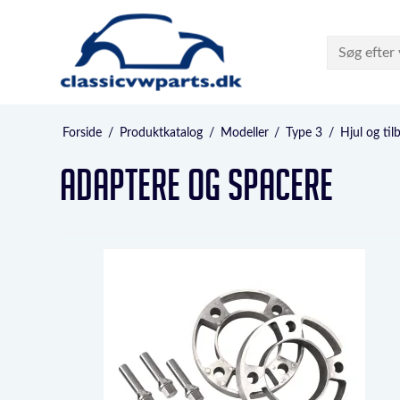
Forside
/
Produktkatalog
/
Modeller
/
Type 3
/
Hjul og til
Adaptere og Spacere