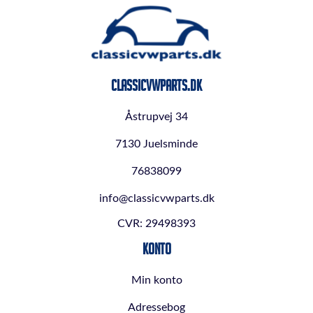
ClassicVWParts.dk
Åstrupvej 34
7130 Juelsminde
76838099
info@classicvwparts.dk
CVR: 29498393
Konto
Min konto
Adressebog