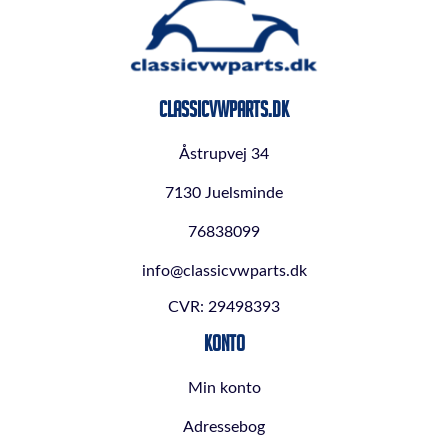
ClassicVWParts.dk
Åstrupvej 34
7130 Juelsminde
76838099
info@classicvwparts.dk
CVR: 29498393
Konto
Min konto
Adressebog