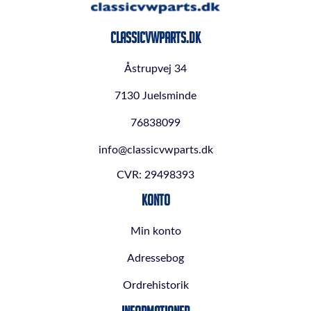
ClassicVWParts.dk
Åstrupvej 34
7130 Juelsminde
76838099
info@classicvwparts.dk
CVR: 29498393
Konto
Min konto
Adressebog
Ordrehistorik