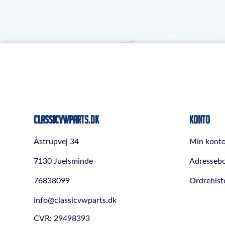
ClassicVWParts.dk
Konto
Åstrupvej 34
Min kont
7130 Juelsminde
Adresseb
76838099
Ordrehist
info@classicvwparts.dk
CVR: 29498393